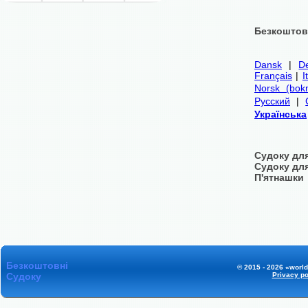
Безкоштовн
Dansk
|
D
Français
|
I
Norsk (bok
Русский
|
Українська
Судоку для
Судоку дл
П'ятнашки
Безкоштовні
© 2015 - 2026 «world
Судоку
Privacy po