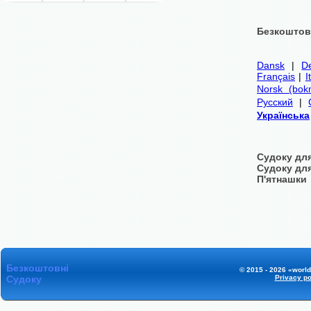
Безкоштовн
Dansk
|
D
Français
|
I
Norsk (bok
Русский
|
Українська
Судоку для
Судоку дл
П'ятнашки
Безкоштовні
© 2015 - 2026 «world
Судоку
Privacy po