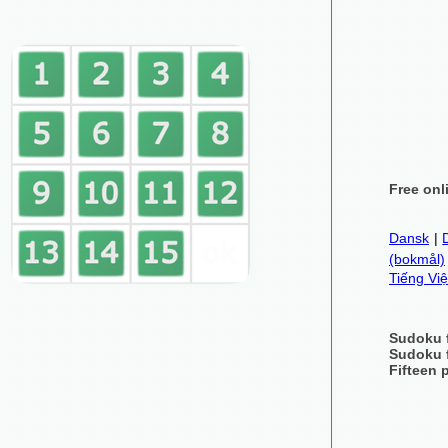
Free onl
Dansk
|
(bokmål)
Tiếng Việ
Sudoku 
Sudoku 
Fifteen 