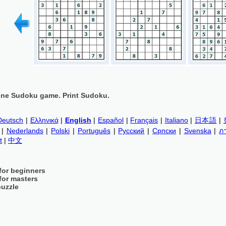
ine Sudoku game. Print Sudoku.
Deutsch
|
Ελληνικά
|
English
|
Español
|
Français
|
Italiano
|
日本語
|
|
Nederlands
|
Polski
|
Português
|
Русский
|
Српски
|
Svenska
|
ภ
t
|
中文
for beginners
for masters
puzzle