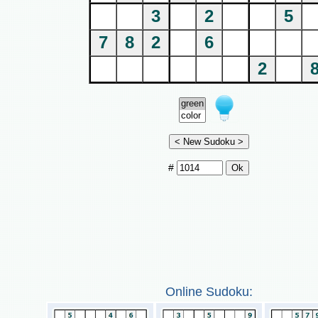
3
2
5
7
8
2
6
2
#
Online Sudoku: