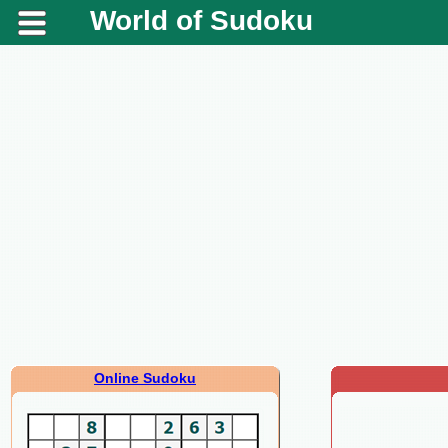
World of Sudoku
Online Sudoku