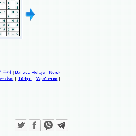
한국어
|
Bahasa Melayu
|
Norsk
าษาไทย
|
Türkçe
|
Українська
|