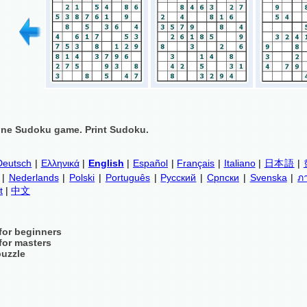
ine Sudoku game. Print Sudoku.
Deutsch
|
Ελληνικά
|
English
|
Español
|
Français
|
Italiano
|
日本語
|
|
Nederlands
|
Polski
|
Português
|
Русский
|
Српски
|
Svenska
|
ภ
t
|
中文
for beginners
for masters
puzzle