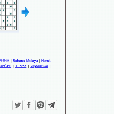
한국어
|
Bahasa Melayu
|
Norsk
าษาไทย
|
Türkçe
|
Українська
|