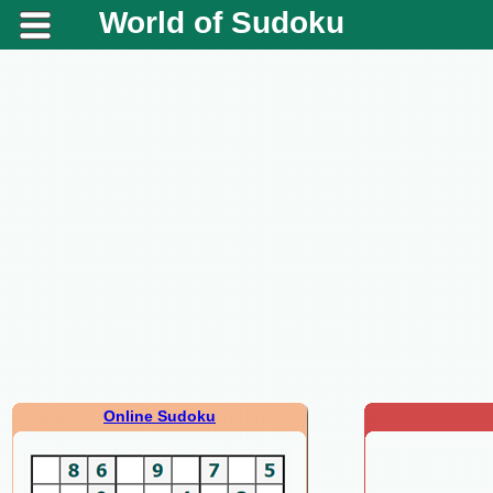
World of Sudoku
Online Sudoku