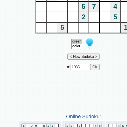
5
7
4
2
5
5
#
Online Sudoku: