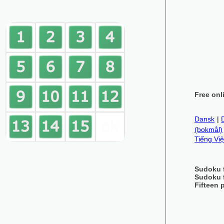
Free onl
Dansk
|
(bokmål)
Tiếng Việ
Sudoku 
Sudoku 
Fifteen 