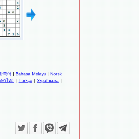
한국어
|
Bahasa Melayu
|
Norsk
าษาไทย
|
Türkçe
|
Українська
|