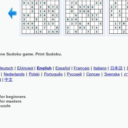
ine Sudoku game. Print Sudoku.
Deutsch
|
Ελληνικά
|
English
|
Español
|
Français
|
Italiano
|
日本語
|
|
Nederlands
|
Polski
|
Português
|
Русский
|
Српски
|
Svenska
|
ภ
t
|
中文
for beginners
for masters
puzzle