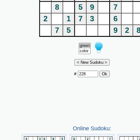
8
5
9
7
2
1
7
3
6
7
5
9
2
#
Online Sudoku: