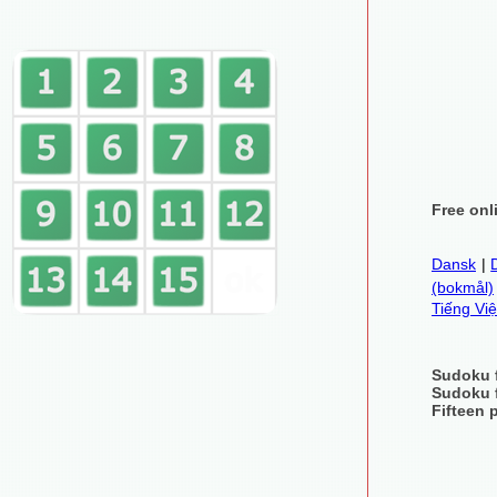
Free onl
Dansk
|
(bokmål)
Tiếng Việ
Sudoku 
Sudoku 
Fifteen 