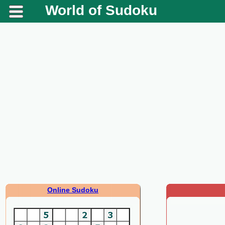
World of Sudoku
Online Sudoku