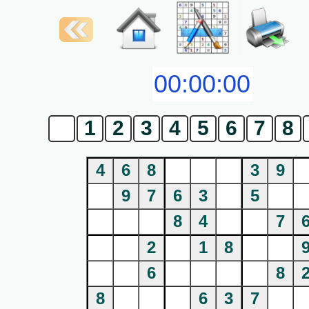
0
1
2
3
4
5
6
7
8
4
6
8
3
9
9
7
6
3
5
8
4
7
2
1
8
6
8
8
6
3
7