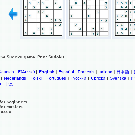
ine Sudoku game. Print Sudoku.
Deutsch
|
Ελληνικά
|
English
|
Español
|
Français
|
Italiano
|
日本語
|
|
Nederlands
|
Polski
|
Português
|
Русский
|
Српски
|
Svenska
|
ภ
t
|
中文
for beginners
for masters
puzzle