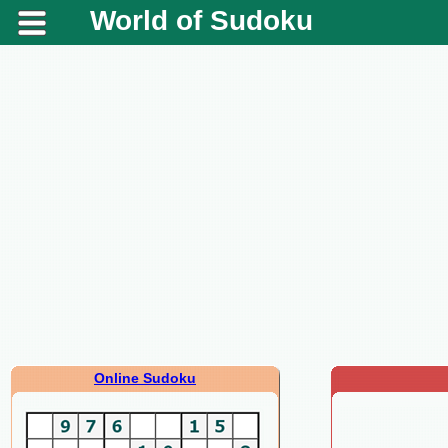
World of Sudoku
Online Sudoku