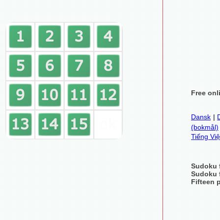
Free onl
Dansk
|
(bokmål)
Tiếng Việ
Sudoku 
Sudoku 
Fifteen 