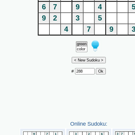
6
7
9
4
9
2
3
5
4
7
9
#
Online Sudoku: