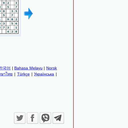
한국어
|
Bahasa Melayu
|
Norsk
าษาไทย
|
Türkçe
|
Українська
|