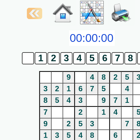
0
1
2
3
4
5
6
7
8
9
4
8
2
5
3
2
1
6
7
5
4
8
5
4
3
9
7
1
7
2
1
4
9
2
5
3
7
1
3
5
4
8
6