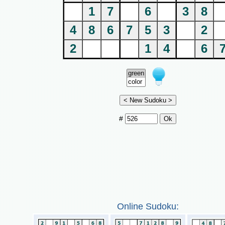
1
7
6
3
8
4
8
6
7
5
3
2
2
1
4
6
#
Online Sudoku: