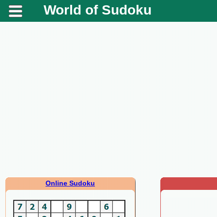
World of Sudoku
Online Sudoku