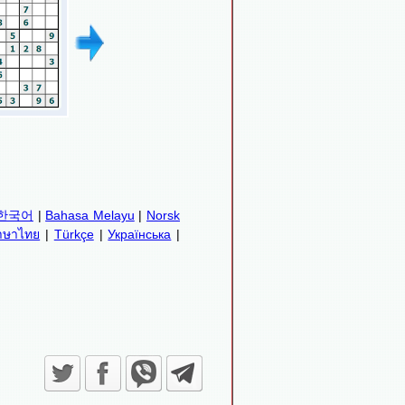
한국어
|
Bahasa Melayu
|
Norsk
าษาไทย
|
Türkçe
|
Українська
|