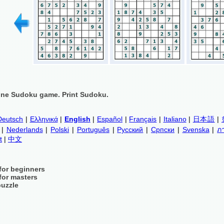
ine Sudoku game. Print Sudoku.
Deutsch
|
Ελληνικά
|
English
|
Español
|
Français
|
Italiano
|
日本語
|
|
Nederlands
|
Polski
|
Português
|
Русский
|
Српски
|
Svenska
|
ภ
t
|
中文
for beginners
for masters
puzzle