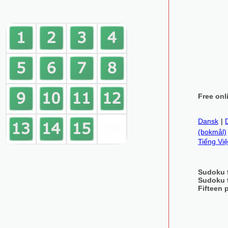
Free onl
Dansk
|
(bokmål)
Tiếng Việ
Sudoku 
Sudoku 
Fifteen 