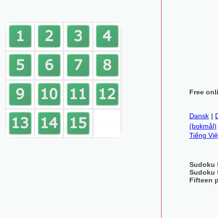
Free onl
Dansk
|
(bokmål)
Tiếng Việ
Sudoku 
Sudoku 
Fifteen 