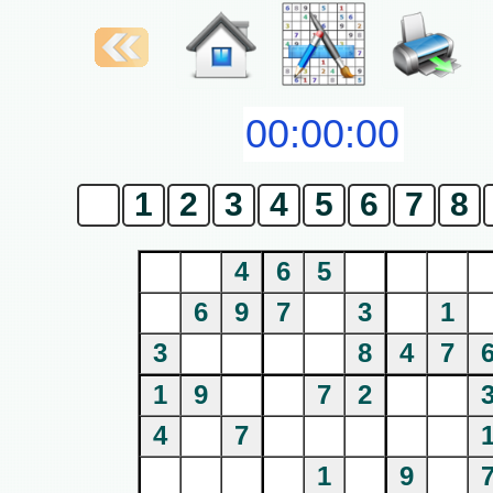
0
1
2
3
4
5
6
7
8
4
6
5
6
9
7
3
1
3
8
4
7
1
9
7
2
4
7
1
9