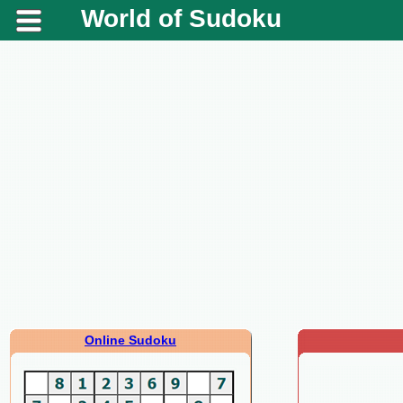
World of Sudoku
Online Sudoku