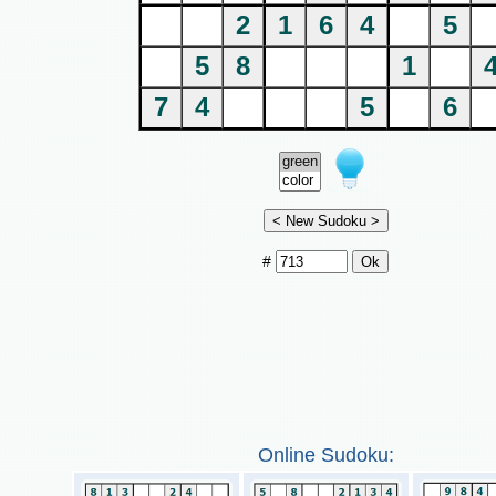
2
1
6
4
5
5
8
1
7
4
5
6
#
Online Sudoku: