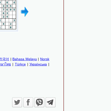
한국어
|
Bahasa Melayu
|
Norsk
าษาไทย
|
Türkçe
|
Українська
|