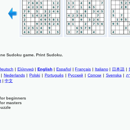
ine Sudoku game. Print Sudoku.
Deutsch
|
Ελληνικά
|
English
|
Español
|
Français
|
Italiano
|
日本語
|
|
Nederlands
|
Polski
|
Português
|
Русский
|
Српски
|
Svenska
|
ภ
t
|
中文
for beginners
for masters
puzzle