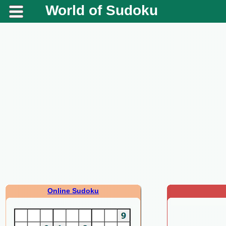
World of Sudoku
Online Sudoku