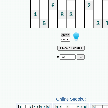
6
2
4
8
3
5
3
#
Online Sudoku: