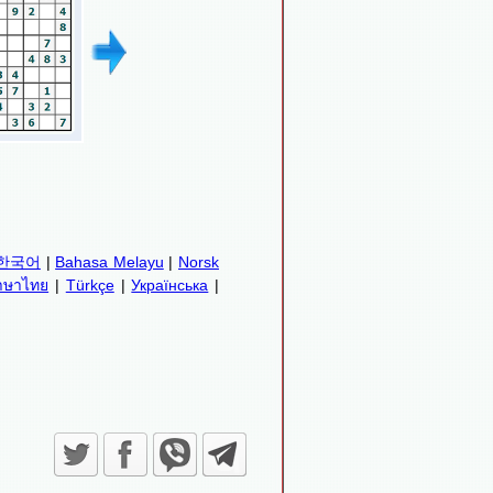
한국어
|
Bahasa Melayu
|
Norsk
าษาไทย
|
Türkçe
|
Українська
|