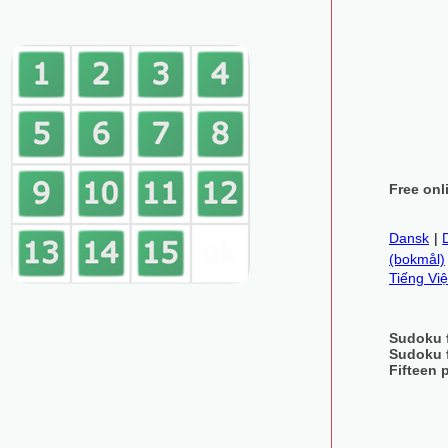
Free onl
Dansk
|
(bokmål)
Tiếng Việ
Sudoku 
Sudoku 
Fifteen 