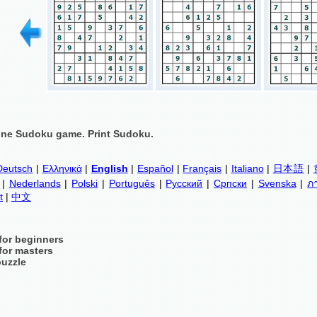
ine Sudoku game. Print Sudoku.
Deutsch
|
Ελληνικά
|
English
|
Español
|
Français
|
Italiano
|
日本語
|
|
Nederlands
|
Polski
|
Português
|
Русский
|
Српски
|
Svenska
|
ภ
t
|
中文
for beginners
for masters
puzzle