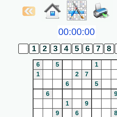
0
1
2
3
4
5
6
7
8
6
5
1
1
2
7
6
5
6
1
9
9
6