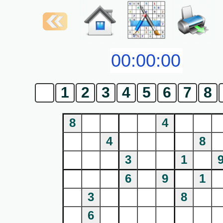
0
1
2
3
4
5
6
7
8
8
4
4
8
3
1
6
9
1
3
8
6