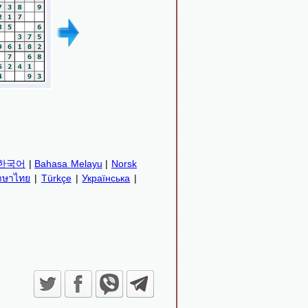
한국어
|
Bahasa Melayu
|
Norsk
าษาไทย
|
Türkçe
|
Українська
|