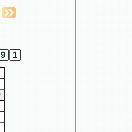
9
1
9