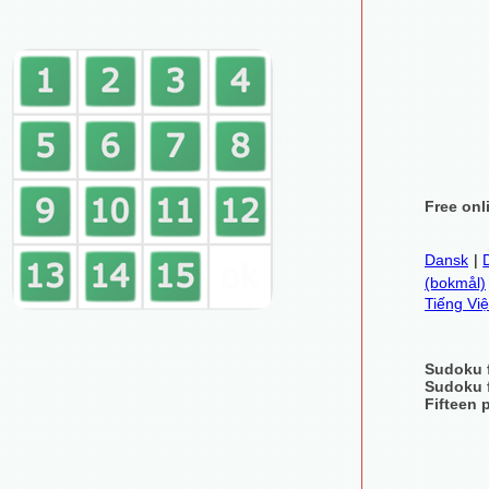
Free onl
Dansk
|
(bokmål)
Tiếng Việ
Sudoku 
Sudoku 
Fifteen 