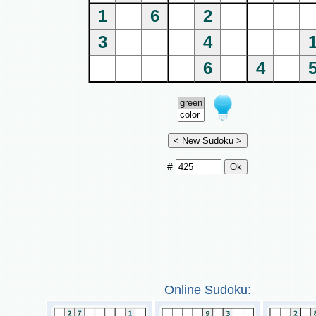
1
6
2
3
4
6
4
#
Online Sudoku: