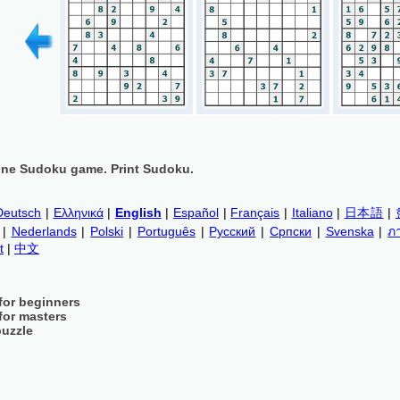
ine Sudoku game. Print Sudoku.
Deutsch
|
Ελληνικά
|
English
|
Español
|
Français
|
Italiano
|
日本語
|
|
Nederlands
|
Polski
|
Português
|
Русский
|
Српски
|
Svenska
|
ภ
t
|
中文
for beginners
for masters
puzzle