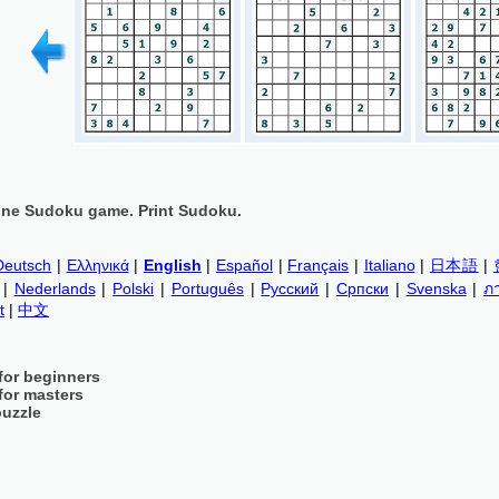
ine Sudoku game. Print Sudoku.
Deutsch
|
Ελληνικά
|
English
|
Español
|
Français
|
Italiano
|
日本語
|
|
Nederlands
|
Polski
|
Português
|
Русский
|
Српски
|
Svenska
|
ภ
t
|
中文
for beginners
for masters
puzzle