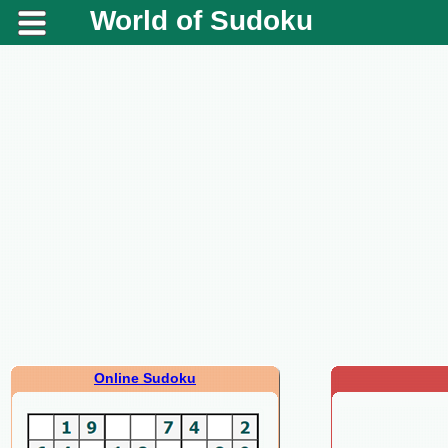
World of Sudoku
Online Sudoku