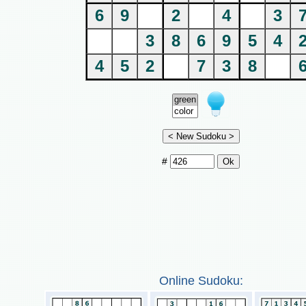
6
9
2
4
3
3
8
6
9
5
4
4
5
2
7
3
8
#
Online Sudoku: