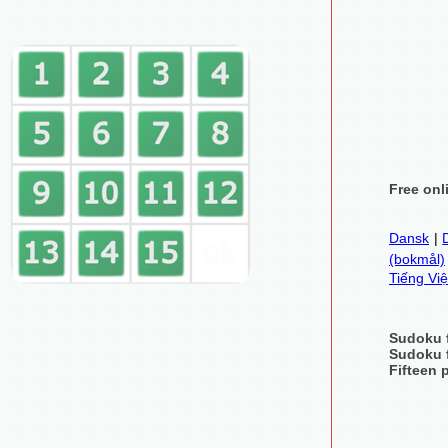
Free onl
Dansk
|
(bokmål)
Tiếng Việ
Sudoku 
Sudoku 
Fifteen 