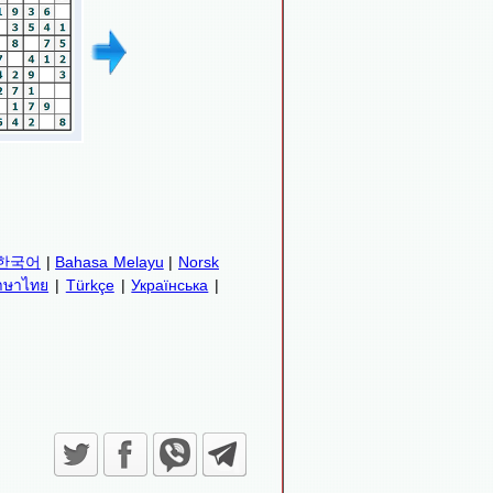
한국어
|
Bahasa Melayu
|
Norsk
าษาไทย
|
Türkçe
|
Українська
|